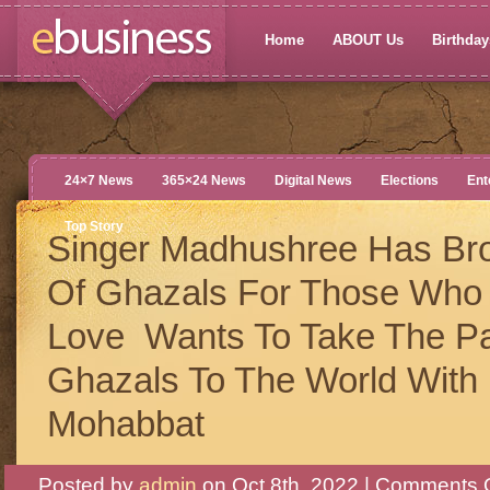
Home
ABOUT Us
Birthdays
24×7 News
365×24 News
Digital News
Elections
Ent
Top Story
Singer Madhushree Has Bro
Of Ghazals For Those Who 
Love Wants To Take The Pa
Ghazals To The World With
Mohabbat
Posted by
admin
on Oct 8th, 2022 |
Comments O