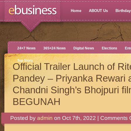
Home
ABOUT Us
Birthdays
24×7 News
365×24 News
Digital News
Elections
Ent
Top Story
Official Trailer Launch of Ri
Pandey – Priyanka Rewari 
Chandni Singh’s Bhojpuri fi
BEGUNAH
Posted by
admin
on Oct 7th, 2022 |
Comments O