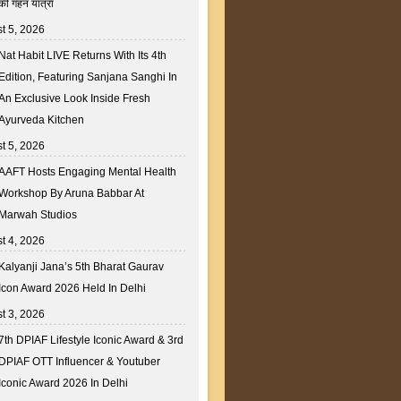
की गहन यात्रा
t 5, 2026
Nat Habit LIVE Returns With Its 4th
Edition, Featuring Sanjana Sanghi In
An Exclusive Look Inside Fresh
Ayurveda Kitchen
t 5, 2026
AAFT Hosts Engaging Mental Health
Workshop By Aruna Babbar At
Marwah Studios
t 4, 2026
Kalyanji Jana’s 5th Bharat Gaurav
Icon Award 2026 Held In Delhi
t 3, 2026
7th DPIAF Lifestyle Iconic Award & 3rd
DPIAF OTT Influencer & Youtuber
Iconic Award 2026 In Delhi