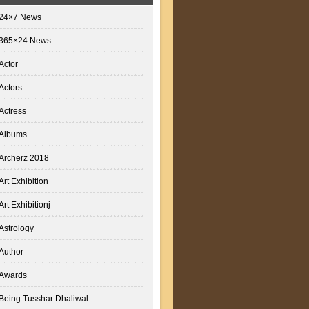
24×7 News
365×24 News
Actor
Actors
Actress
Albums
Archerz 2018
Art Exhibition
Art Exhibitionj
Astrology
Author
Awards
Being Tusshar Dhaliwal