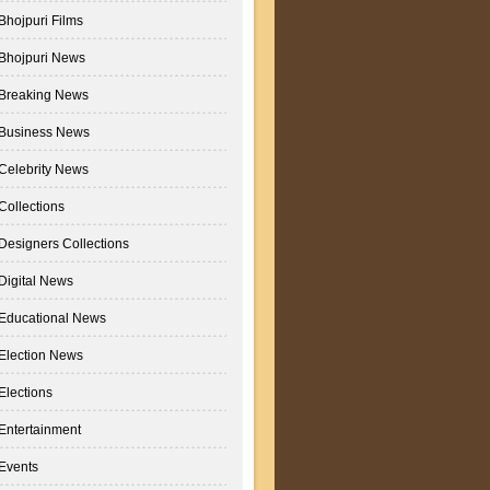
Bhojpuri Films
Bhojpuri News
Breaking News
Business News
Celebrity News
Collections
Designers Collections
Digital News
Educational News
Election News
Elections
Entertainment
Events