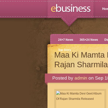
Ho
24×7 News
365×24 News
Di
Top Story
Maa Ki Mamta 
Rajan Sharmil
Posted by
admin
on Sep 18