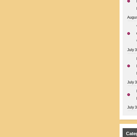
Augus
July 
July 
July 
Cate