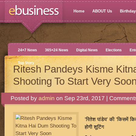
Home
ABOUT Us
Birthdays
24×7 News
365×24 News
Digital News
Elections
Ent
Top Story
Ritesh Pandeys Kisme Kitn
Shooting To Start Very Soo
Posted by
admin
on Sep 23rd, 2017 |
Comments
’रितेश पांडेय’ की ’किसमें क
होगी शूटिंग