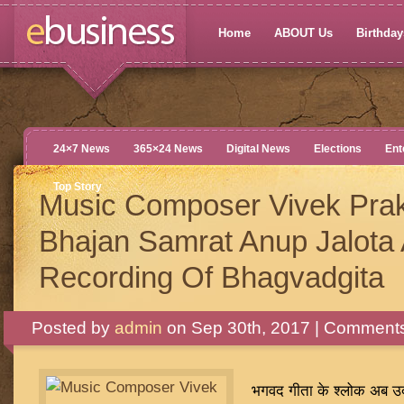
Home
ABOUT Us
Birthdays
24×7 News
365×24 News
Digital News
Elections
Ent
Top Story
Music Composer Vivek Pra
Bhajan Samrat Anup Jalota 
Recording Of Bhagvadgita
Posted by
admin
on Sep 30th, 2017 |
Comments
भगवद गीता के श्लोक अब उर्दू