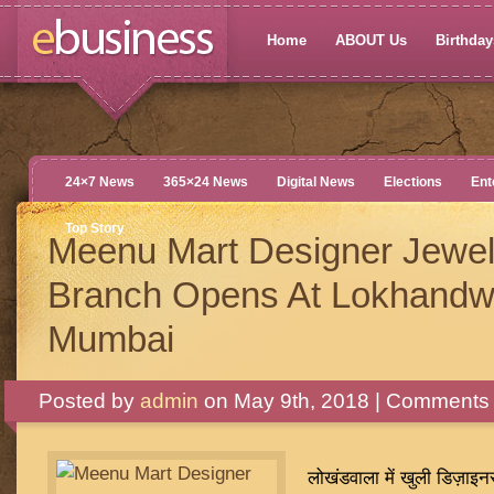
Home
ABOUT Us
Birthdays
24×7 News
365×24 News
Digital News
Elections
Ent
Top Story
Meenu Mart Designer Jewel
Branch Opens At Lokhandw
Mumbai
Posted by
admin
on May 9th, 2018 |
Comments 
लोखंडवाला में खुली डिज़ाइनर 