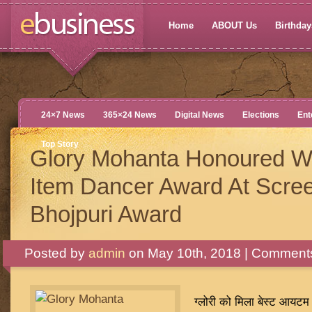
Home
ABOUT Us
Birthdays
24×7 News
365×24 News
Digital News
Elections
Ent
Top Story
Glory Mohanta Honoured Wi
Item Dancer Award At Scre
Bhojpuri Award
Posted by
admin
on May 10th, 2018 |
Comments
ग्लोरी को मिला बेस्ट आयटम