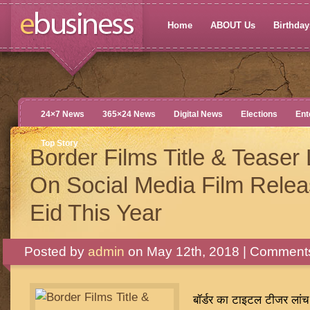
Home
ABOUT Us
Birthdays
24×7 News
365×24 News
Digital News
Elections
Ent
Top Story
Border Films Title & Tease
On Social Media Film Rele
Eid This Year
Posted by
admin
on May 12th, 2018 |
Comments
बॉर्डर का टाइटल टीजर लांच