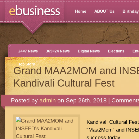
Home
ABOUT Us
Birthdays
24×7 News
365×24 News
Digital News
Elections
Ent
Top Story
Grand MAA2MOM and INS
Kandivali Cultural Fest
Posted by
admin
on Sep 26th, 2018 |
Comments
Kandivali Cultural Fes
“Maa2Mom” and INSEED
success today.