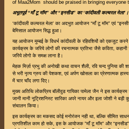
of Maa2Mom should be praised in bringing everyone t
अभूतपूर्व “माँ टू मॉम” और “इनसीड” का ‘कांदीवली कल्चरल मेला’।
‘कांदीवली कल्चरल मेला’ का अदभुत आयोजन “माँ टू मॉम” एवं “इनसीड
बेमिसाल आयोजन सिद्ध हुआ।
यह आयोजन मुम्बई के विधर्भ कांदीवली के रहिवशियों को एकजुट करन
कार्यक्रम के जरिये लोगों की रचनात्मक प्रतिभा जैसे कविता, कहानी स
जरिये लोगो के समक्ष लाना है।
मेहक मिर्ज़ा प्रभु की अनोखी कथा वाचन शैली, रवि चन्द पुनिया की श
से भरी नृत्य ग्रुप की पेशकश, एवं अर्पण खोसला का प्रेरणात्मक हास्य 
में चार चाँद लगा दिए।
मुख्य अतिथि लोकप्रिय बॉलीवुड गायिका पामेला जैन ने इस कार्यक्र
जानी मानी नूट्रिशनिस्ट सारिका अपरे नायर और इला जोशी ने बड़ी क
संचालन किया।
इस कार्यक्रम का मकसद कोई मनोरंजन नही था, बल्कि सीमित साधनो
प्रगतिशील काम हो सके, इस के आयोजक ”माँ टू मॉम” और “इनसीड” ब