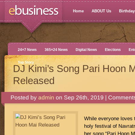
Home
ABOUT Us
Birthdays
24×7 News
365×24 News
Digital News
Elections
Ent
Top Story
DJ Kimi’s Song Pari Hoon M
Released
Posted by
admin
on Sep 26th, 2019 |
Comments
While everyone loves t
holy festival of Navrat
her song “Pari Hoon Ma