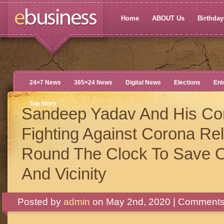
Home
ABOUT Us
Birthdays
24×7 News
365×24 News
Digital News
Elections
Ent
Top Story
Sandeep Yadav And His C
Fighting Against Corona Rel
Round The Clock To Save O
And Vicinity
Posted by
admin
on May 2nd, 2020 |
Comments