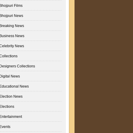
Bhojpuri Films
Bhojpuri News
Breaking News
Business News
Celebrity News
Collections
Designers Collections
Digital News
Educational News
Election News
Elections
Entertainment
Events