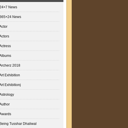
24×7 News
365×24 News
Actor
Actors
Actress
Albums
Archerz 2018
Art Exhibition
Art Exhibitionj
Astrology
Author
Awards
Being Tusshar Dhaliwal