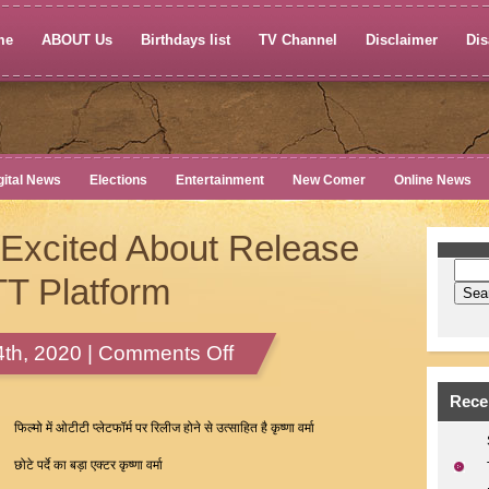
me
ABOUT Us
Birthdays list
TV Channel
Disclaimer
Dis
gital News
Elections
Entertainment
New Comer
Online News
Excited About Release
T Platform
on
th, 2020 |
Comments Off
Krishna
Verma
Rece
Excited
फिल्मो में ओटीटी प्लेटफॉर्म पर रिलीज होने से उत्साहित है कृष्णा वर्मा
About
छोटे पर्दे का बड़ा एक्टर कृष्णा वर्मा
Release