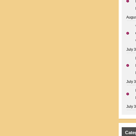
Augus
July 
July 
July 
Cate