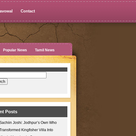
avowal
Contact
Popular News
Tamil News
nt Posts
Sachiin Joshi: Jodhpur’s Own Who
Transformed Kingfisher Villa Into