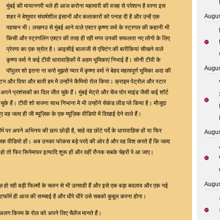
Of
मुंबई की मायानगरी भले ही आज करोना महामारी की वजह से परेशान है वरना इस
Films
Augus
शहर ने बेशुमार संघर्षशील इंसानों और कलाकारों को पनाह दी है और उन्हें एक
On
पहचान भी। लखनउ से मुंबई आने वाले एक्टर कृष्णा वर्मा के स्ट्रगल की कहानी भी
OTT
किसी और स्ट्रगलिंग एक्टर की तरह ही रही मगर उनकी सफलता नए लोगो के लिए
Platform
प्रेरणा का एक स्रोत है। आइसीई बालाजी से एक्टिंग की बारीकियां सीखने वाले
कृष्णा वर्मा ने कई टीवी धारावाहिकों में अहम भूमिकाएं निभाई हैं। सोनी टीवी के
Augus
पॉपुलर शो इतना ना करो मुझसे प्यार में कृष्णा वर्मा ने बेहद महत्वपूर्ण भूमिका अदा की
टन और दिया और बाती हम मेे उन्होंने कैमियो रोल किया। क्राइम पेट्रोल और स्टार
अपने प्रशंसकों का दिल जीत चुके हैं। मुंबई मेट्रो और चेंज योर माइंड जैसी कई शॉर्ट
 चुके हैं। टीवी शो सजना साथ निभाना मेे भी उन्होंने सेकंड लीड प्ले किया है। मौजूदा
ए वह जल्द ही जी म्यूज़िक के एक म्यूज़िक वीडियो में दिखाई देने वाले हैं।
ॉर्म पर अपने अभिनय की छाप छोड़ी है, चाहे वह छोटे पर्दे के धारावाहिक हों या फिर
Augus
 म्यूज़िक वीडियो हों। अब उनका फोकस बड़े परदे की ओर है और वह विश करते हैं कि जल्द
ो तो फिर सिनेमाघर इत्यादि शुरू हों और वहीं रौनक सबके चेहरों पे आ जाए।
Augus
िलीज़ हो रही बड़ी फिल्मों के चलन से भी उत्साही हैं और इसे एक बड़ा बदलाव और एक नई
टफॉर्म ही आज की सच्चाई है और धीरे धीरे उसे सबको कुबूल करना होगा।
अलग किस्म के रोल को अपने लिए चैलेंज मानते हैं।