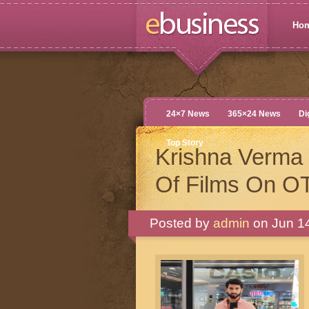
Ho
24×7 News
365×24 News
Di
Top Story
Krishna Verma 
Of Films On OT
Posted by
admin
on Jun 14