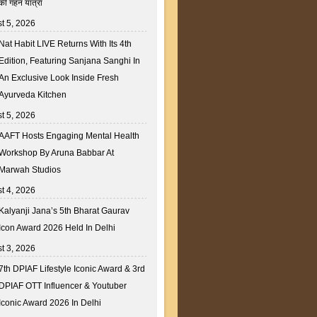
की गहन यात्रा
t 5, 2026
Nat Habit LIVE Returns With Its 4th
Edition, Featuring Sanjana Sanghi In
An Exclusive Look Inside Fresh
Ayurveda Kitchen
t 5, 2026
AAFT Hosts Engaging Mental Health
Workshop By Aruna Babbar At
Marwah Studios
t 4, 2026
Kalyanji Jana’s 5th Bharat Gaurav
Icon Award 2026 Held In Delhi
t 3, 2026
7th DPIAF Lifestyle Iconic Award & 3rd
DPIAF OTT Influencer & Youtuber
Iconic Award 2026 In Delhi