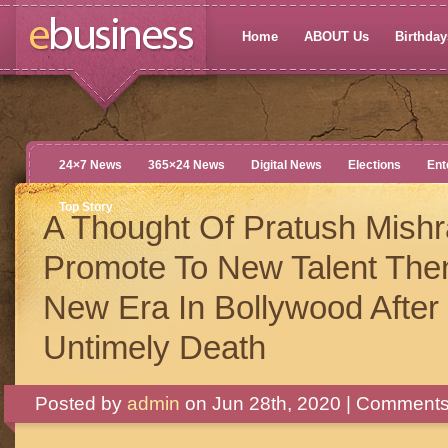
Home
ABOUT Us
Birthdays
24×7 News
365×24 News
Digital News
Elections
Ent
Top Story
A Thought Of Pratush Mish
Promote To New Talent Then
New Era In Bollywood After
Untimely Death
Posted by
admin
on Jun 28th, 2020 |
Comments