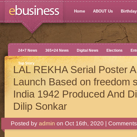
Home
ABOUT Us
Birthdays
24×7 News
365×24 News
Digital News
Elections
Ent
Top Story
LAL REKHA Serial Poster 
Launch Based on freedom st
India 1942 Produced And Di
Dilip Sonkar
Posted by
admin
on Oct 16th, 2020 |
Comments 