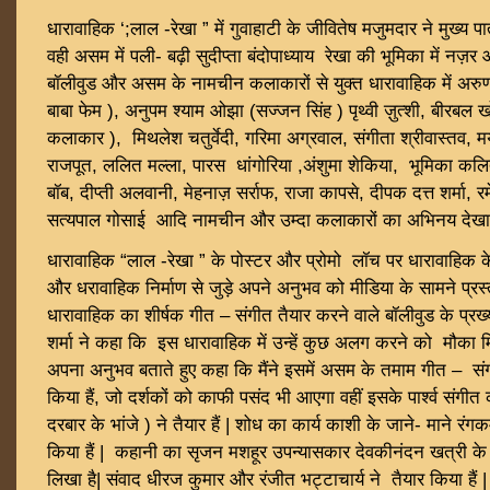
धारावाहिक ‘;लाल -रेखा ” में गुवाहाटी के जीवितेष मजुमदार ने मुख्य प
वही असम में पली- बढ़ी सुदीप्ता बंदोपाध्याय रेखा की भूमिका में नज़र
बॉलीवुड और असम के नामचीन कलाकारों से युक्त धारावाहिक में अरुण
बाबा फेम ), अनुपम श्याम ओझा (सज्जन सिंह ) पृथ्वी ज़ुत्शी, बीरबल खो
कलाकार ), मिथलेश चतुर्वेदी, गरिमा अग्रवाल, संगीता श्रीवास्तव, म
राजपूत, ललित मल्ला, पारस धांगोरिया ,अंशुमा शेकिया, भूमिका कलि
बॉब, दीप्ती अलवानी, मेहनाज़ सर्राफ, राजा कापसे, दीपक दत्त शर्मा, र
सत्यपाल गोसाई आदि नामचीन और उम्दा कलाकारों का अभिनय देखा
धारावाहिक “लाल -रेखा ” के पोस्टर और प्रोमो लॉच पर धारावाहिक के
और धरावाहिक निर्माण से जुड़े अपने अनुभव को मीडिया के सामने प्
धारावाहिक का शीर्षक गीत – संगीत तैयार करने वाले बॉलीवुड के प्रख
शर्मा ने कहा कि इस धारावाहिक में उन्हें कुछ अलग करने को मौका 
अपना अनुभव बताते हुए कहा कि मैंने इसमें असम के तमाम गीत – संग
किया हैं, जो दर्शकों को काफी पसंद भी आएगा वहीं इसके पार्श्व संग
दरबार के भांजे ) ने तैयार हैं | शोध का कार्य काशी के जाने- माने रंगकर
किया हैं | कहानी का सृजन मशहूर उपन्यासकार देवकीनंदन खत्री के 
लिखा है| संवाद धीरज कुमार और रंजीत भट्टाचार्य ने तैयार किया हैं |