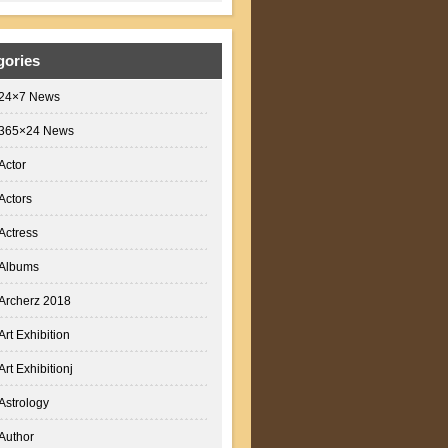
gories
24×7 News
365×24 News
Actor
Actors
Actress
Albums
Archerz 2018
Art Exhibition
Art Exhibitionj
Astrology
Author