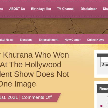
me
ABOUT Us
Birthdays list
TV Channel
Disclaimer
Dis
gital News
Elections
Entertainment
New Comer
Online News
r Khurana Who Won
 At The Hollywood
Talent Show Does Not
 One Image
Rece
on
st, 2021 |
Comments Off
Actor
Rajkumar