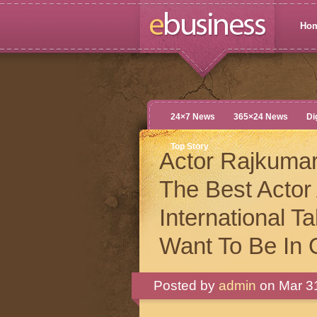
Ho
24×7 News
365×24 News
Di
Top Story
Actor Rajkuma
The Best Actor
International 
Want To Be In
Posted by
admin
on Mar 31