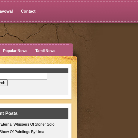
avowal
Contact
Popular News
Tamil News
nt Posts
“Eternal Whispers Of Stone” Solo
Show Of Paintings By Uma