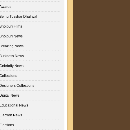
Awards
Being Tusshar Dhaliwal
Bhojpuri Films
Bhojpuri News
Breaking News
Business News
Celebrity News
Collections
Designers Collections
Digital News
Educational News
Election News
Elections