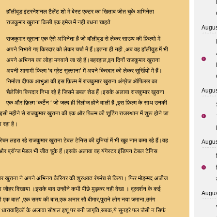
Khurana
हॉलीवुड इंटरनेशनल टैलेंट शो में बेस्ट एक्टर का खिताब जीत चुके अभिनेता
Who
राजकुमार खुराना किसी एक इमेज में नही बधना चाहते
Augus
Won
राजकुमार खुराना एक ऐसे अभिनेता है जो बॉलीवुड से लेकर साउथ की फ़िल्मो में
The
अपने निभाये गए किरदार को लेकर चर्चा में हैं।इतना ही नही ,अब वह हॉलीवुड में भी
Best
अपने अभिनय का लोहा मनवाने जा रहे हैं।बहरहाल,इन दिनों राजकुमार खुराना
Actor
अपनी आगामी फिल्म ‘द ग्रेट सुल्ताना’ में अपने किरदार को लेकर सुर्खियों में हैं।
At
निर्माता दीपक आभुआ की इस फ़िल्म में राजकुमार खुराना अंग्रेज ऑफिसर का
The
Augus
चैलेजिंग किरदार निभा रहे है जिसमे डबल शेड हैं।इसके अलावा राजकुमार खुराना
Hollywood
एक और फ़िल्म ‘कर्टेन ‘ जो जल्द ही रिलीज होने वाली है ,इस फ़िल्म के साथ उनकी
International
सी महीने से राजकुमार खुराना की एक और फ़िल्म की शूटिंग राजस्थान में शुरू होने जा
Talent
 रहा है।
Show
Does
िचम लहरा रहे राजकुमार खुराना टेबल टेनिस की दुनियां में भी खूब नाम कमा रहे हैं।वह
Augus
Not
और ब्रॉन्ज मैडल भी जीत चुके हैं।इसके अलावा वह यंगेस्टर इंडियन टेबल टेनिस
Want
To
मार खुराना ने अपने अभिनय कैरियर की शुरुआत रंगमंच से किया। फिर मोहम्मद अजीज
Be
ा जौहर दिखाया ।इसके बाद उन्होंने कभी पीछे मुड़कर नही देखा । दूरदर्शन के कई
In
Augus
 की एक बात’ ,एक समय की बात,एक अनार सौ बीमार,पुराने लोग नया जमाना,उमंग
One
े तमाम धारावाहिकों के अलावा सोशल इशू पर बनी जागृति,सबक,ये सुनहरे पल जैसी न सिर्फ
Image