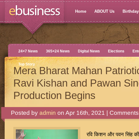
Home
ABOUT Us
Birthdays
24×7 News
365×24 News
Digital News
Elections
Ent
Top Story
Mera Bharat Mahan Patriotic
Ravi Kishan and Pawan Sin
Production Begins
Posted by
admin
on Apr 16th, 2021 |
Comments 
रवि किशन और पवन सिंह की 