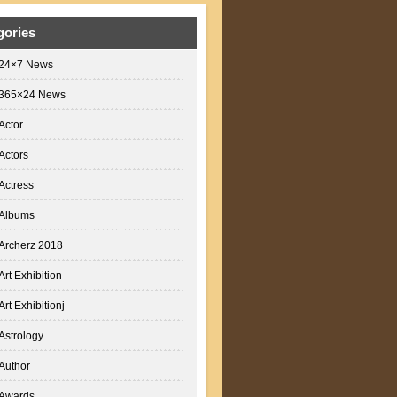
gories
24×7 News
365×24 News
Actor
Actors
Actress
Albums
Archerz 2018
Art Exhibition
Art Exhibitionj
Astrology
Author
Awards