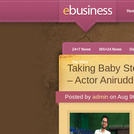
Ho
24×7 News
365×24 News
Di
Top Story
Taking Baby S
– Actor Anirud
Posted by
admin
on Aug 9t