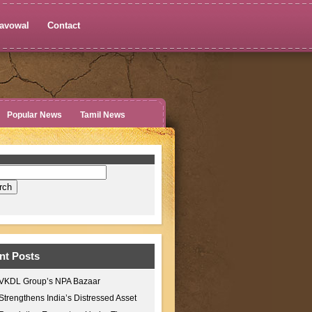
avowal
Contact
Popular News
Tamil News
nt Posts
VKDL Group’s NPA Bazaar
Strengthens India’s Distressed Asset