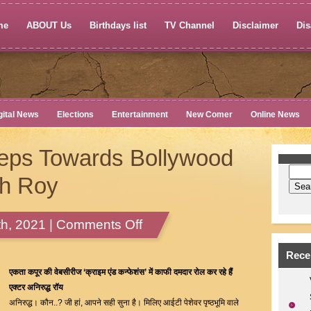
me
ABOUT Us
Birthdays list
TV Channel
Disclaimer
Dis
gital News
Elections
Entertainment
New Comer
Online News
teps Towards Bollywood
dh Roy
on
h, 2021 |
Comments Off
Taking
Baby
Rece
Steps
एकता कपूर की वेबसीरीज ‘क्राइम एंड कन्फेशंस’ में काफी दमदार रोल कर रहे हैं
Towards
एक्टर अनिरुद्ध रॉय
Bollywood
अनिरुद्ध। कौन..? जी हां, आपने सही सुना है। मिलिए आईटी पेशेवर पृष्ठभूमि वाले