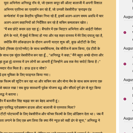
–
युवा अभिनेता अनिरुद्ध रॉय से, जो एकता कपूर की ऑल्ट बालाजी में अपनी विशाल
Actor
अभिनय प्रतिभा का प्रदर्शन कर रहे हैं, जो उनकी वेबसीरीज़ ‘क्राइम एंड
Aniruddh
कन्फेशंस’ में एक केंद्रीय भूमिका निभा रहे हैं, इसमें अलग-अलग समय अवधि में चार
Augus
Roy
अलग-अलग कहानियों को निर्देशित कर रहे है सचिन कमलाकर खोत।
“मैं बस छोटे कदम उठा रहा हूं। बैंगलोर में एक थिएटर अभिनेता और आईटी पेशेवर
होने के नाते, मैं मुंबई में शिफ्ट हो गया और यह शहर वास्तव में मेरे लिए दयालु रहा है,
क्योंकि मैंने लॉकडाउन के दौरान अपनी यात्रा शुरू की, कुछ ओटीटी के लिए
Augus
 वीडियो (सिख्य एंटरटेनमेंट) के साथ कमर्शियल्स, वेब सीरीज में काम किया, एंड टीवी के
 एक सुंदर वेबसीरीज कर रहा हूँ.., “अनिरुद्ध ने कहा,” मैंने बहुत अच्छे दोस्त और
ुआ हूं) वास्तव में उन लोगों का आभारी हूँ जिन्होंने अब तक मेरा सपोर्ट किया है।”
ी दमदार रोल मिला है। हाऊ इज़ द जोश?
े मुझे इस भूमिका के लिए फाइनल किया गया।
Augus
 में एक फिल्म की शूटिंग कर रहा था और सचिन सर और मोना मैम के साथ काम करना एक
ख्याल रखा ! सब कुछ सावधानी पूर्वक योजना बद्ध और सौंदर्य पूर्ण ढंग से शूट किया
ुद्ध ने बताया।
मैं बलजीत सिंह चड्ढा सर का बेहद आभारी हूं।
बहुत प्रसिद्ध प्रोडक्शन हाउस ऑल्ट बालाजी से प्रस्ताव मिला?
ुख ओटीटी प्लेटफार्मों के लिए वेबसीरीज और फीचर फिल्मों के लिए ऑडिशन देता था। जब मैं
Augus
ता लगाने के लिए एक क्षण लिया कि क्या मैंने न्यूज़ को सही ढंग से सुना,” अनिरुद्ध ने