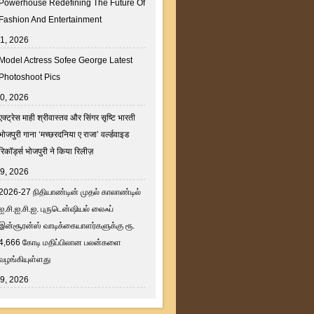
Powerhouse Redefining The Future Of
Fashion And Entertainment
31, 2026
Model Actress Sofee George Latest
Photoshoot Pics
30, 2026
एक्ट्रेस माही श्रीवास्तव और सिंगर सृष्टि भारती
भोजपुरी गाना ‘मच्छरदनिया ए राजा’ वर्ल्डवाइड
रिकॉर्ड्स भोजपुरी ने किया रिलीज़
29, 2026
2026-27 நிதியாண்டின் முதல் காலாண்டில்
ஐ.சி.ஐ.சி.ஐ. புருடென்ஷியல் லைஃப்
இன்சூரன்ஸ் வாடிக்கையாளர்களுக்கு ரூ.
4,666 கோடி மதிப்பிலான பலன்களை
வழங்கியுள்ளது
29, 2026