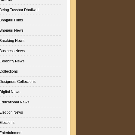
Being Tusshar Dhaliwal
Bhojpuri Films
Bhojpuri News
Breaking News
Business News
Celebrity News
Collections
Designers Collections
Digital News
Educational News
Election News
Elections
Entertainment