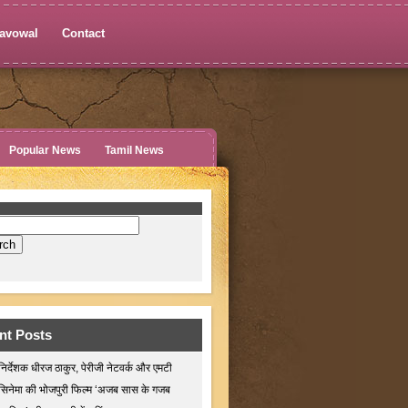
avowal
Contact
Popular News
Tamil News
nt Posts
निर्देशक धीरज ठाकुर, पेरीजी नेटवर्क और एमटी
सिनेमा की भोजपुरी फिल्म ‘अजब सास के गजब