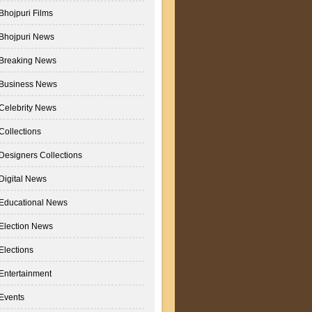
Bhojpuri Films
Bhojpuri News
Breaking News
Business News
Celebrity News
Collections
Designers Collections
Digital News
Educational News
Election News
Elections
Entertainment
Events