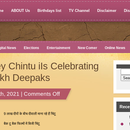
me
ABOUT Us
Birthdays list
TV Channel
Disclaimer
Dis
gital News
Elections
Entertainment
New Comer
Online News
 Chintu iIs Celebrating
lakh Deepaks
on
h, 2021 |
Comments Off
Pradeep
Pandey
Rece
Chintu
9 लाख दीपों के बीच दीवाली माना रहे हैं चिंटू
iIs
बैक टू बैक फिल्मों में बिजी चिंटू
Celebrating