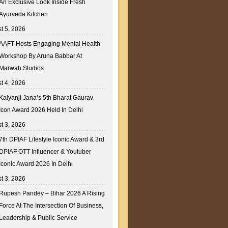
An Exclusive Look Inside Fresh
Ayurveda Kitchen
t 5, 2026
AAFT Hosts Engaging Mental Health
Workshop By Aruna Babbar At
Marwah Studios
t 4, 2026
Kalyanji Jana’s 5th Bharat Gaurav
Icon Award 2026 Held In Delhi
t 3, 2026
7th DPIAF Lifestyle Iconic Award & 3rd
DPIAF OTT Influencer & Youtuber
Iconic Award 2026 In Delhi
t 3, 2026
Rupesh Pandey – Bihar 2026 A Rising
Force At The Intersection Of Business,
Leadership & Public Service