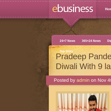
Ho
24×7 News
365×24 News
Di
Top Story
Pradeep Pandey
Diwali With 9 
Posted by
admin
on Nov 4t