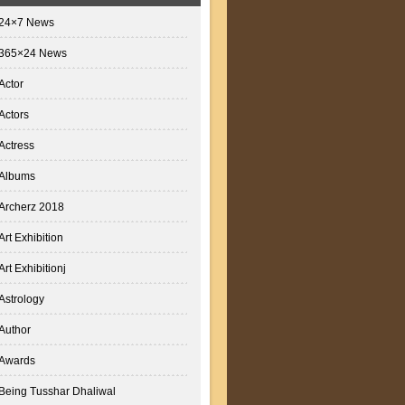
24×7 News
365×24 News
Actor
Actors
Actress
Albums
Archerz 2018
Art Exhibition
Art Exhibitionj
Astrology
Author
Awards
Being Tusshar Dhaliwal