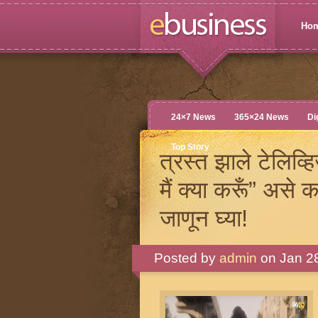
Ho
24×7 News
365×24 News
Di
Top Story
त्रस्त झाले टेलिव
मैं क्या करूँ” अस
जाणून घ्या!
Posted by
admin
on Jan 28