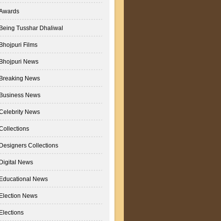
Awards
Being Tusshar Dhaliwal
Bhojpuri Films
Bhojpuri News
Breaking News
Business News
Celebrity News
Collections
Designers Collections
Digital News
Educational News
Election News
Elections