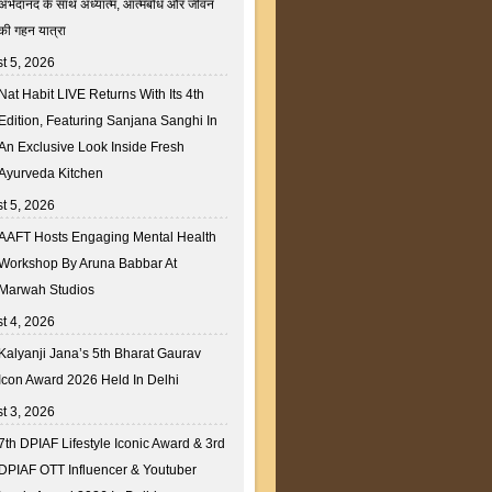
अभेदानंद के साथ अध्यात्म, आत्मबोध और जीवन
की गहन यात्रा
t 5, 2026
Nat Habit LIVE Returns With Its 4th
Edition, Featuring Sanjana Sanghi In
An Exclusive Look Inside Fresh
Ayurveda Kitchen
t 5, 2026
AAFT Hosts Engaging Mental Health
Workshop By Aruna Babbar At
Marwah Studios
t 4, 2026
Kalyanji Jana’s 5th Bharat Gaurav
Icon Award 2026 Held In Delhi
t 3, 2026
7th DPIAF Lifestyle Iconic Award & 3rd
DPIAF OTT Influencer & Youtuber