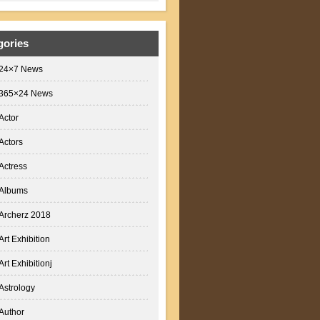
gories
24×7 News
365×24 News
Actor
Actors
Actress
Albums
Archerz 2018
Art Exhibition
Art Exhibitionj
Astrology
Author