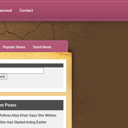
avowal
Contact
Popular News
Tamil News
nt Posts
Actress Aliya Khan Says She Wishes
She Had Started Acting Earlier