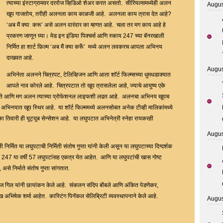
अभिनेता
त्याच्या इंस्टाग्रामवर दररोज व्हिडिओ शेअर करत असतो. सीरियल्समध्येही अलन
Augus
अलन
खूप गाजतोय, तरीही अलनला काय काळजी आहे. अलनला काय त्रास देत आहे?
कपूर!
‘अब मैं क्या करू’ असे अलन वारंवार का म्हणत आहे. चला तर मग काय आहे हे
‘अब
प्रकरण जाणून घ्या। मेड इन इंडिया पिक्चर्स आणि स्काय 247 च्या बॅनरखाली
मैं
निर्मित हा शार्ट फ़िल्म ‘अब मैं क्या करूँ’ मध्ये अलन लवकरच आपला अभिनय
क्या
दाखवत आहे.
करूँ”
Augus
अभिनेता अलनने चित्रपट, टेलिव्हिजन आणि आता शॉर्ट फिल्म्सच्या धुमधडाक्यात
असे
आपले नाव कोरले आहे. चित्रपटात तो खूप त्रासलेला आहे, ज्याचे आयुष्य एके
का
ी बिघडते आणि मग अलन त्याच्या प्रोफेशनल लाइफशी लढत आहे. अलनचा अभिनय खूपच
म्हणत
ी अभिनयात खूप स्थिर आहे. या शॉर्ट फिल्ममध्ये अलनसोबत अनेक टीव्ही मालिकांमध्ये
आहात
ंका तिवारी ही यूट्यूब सेन्सेशन आहे. या लघुपटात अभिनेत्री स्नेहा रायकरही
अलन,
ते
Augus
जाणून
निर्मित या लघुपटाची निर्मिती संतोष गुप्ता यांनी केली असून या लघुपटाच्या दिग्दर्शक
घ्या!
काय 247 या वर्षी 57 लघुपटांसह एकत्र येत आहेत. आणि या लघुपटांची खास गोष्ट
, असे निर्माते संतोष गुप्ता सांगतात.
राज गिल यांनी छायांकन केले आहे. संकलन संदिप बोंबले आणि अंकित पेडणेकर,
ुख अभिषेक शर्मा आहेत. कास्टिंग पिनॅकल सेलिब्रिटी व्यवस्थापनाने केले आहे.
Augus