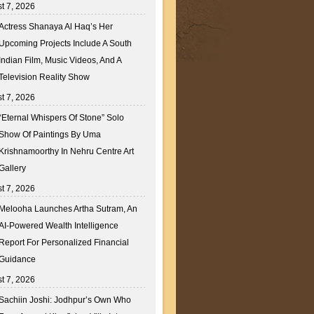
t 7, 2026
Actress Shanaya Al Haq’s Her
Upcoming Projects Include A South
Indian Film, Music Videos, And A
Television Reality Show
t 7, 2026
“Eternal Whispers Of Stone” Solo
Show Of Paintings By Uma
Krishnamoorthy In Nehru Centre Art
Gallery
t 7, 2026
Melooha Launches Artha Sutram, An
AI-Powered Wealth Intelligence
Report For Personalized Financial
Guidance
t 7, 2026
Sachiin Joshi: Jodhpur’s Own Who