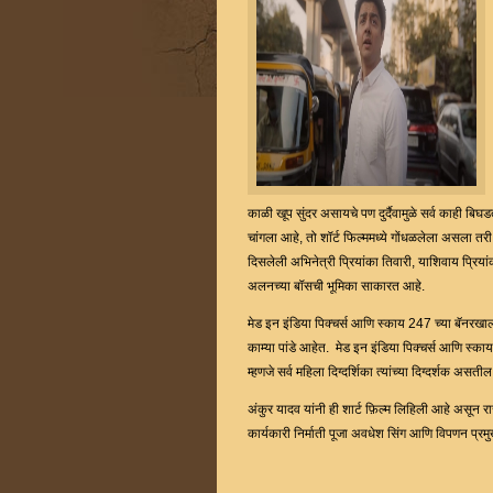
काळी खूप सुंदर असायचे पण दुर्दैवामुळे सर्व काह
चांगला आहे, तो शॉर्ट फिल्ममध्ये गोंधळलेला असला तर
दिसलेली अभिनेत्री प्रियांका तिवारी, याशिवाय प्रिया
अलनच्या बॉसची भूमिका साकारत आहे.
मेड इन इंडिया पिक्चर्स आणि स्काय 247 च्या बॅनरखाली 
काम्या पांडे आहेत. मेड इन इंडिया पिक्चर्स आणि स्
म्हणजे सर्व महिला दिग्दर्शिका त्यांच्या दिग्दर्शक असतील
अंकुर यादव यांनी ही शार्ट फ़िल्म लिहिली आहे असून 
कार्यकारी निर्माती पूजा अवधेश सिंग आणि विपणन प्रम