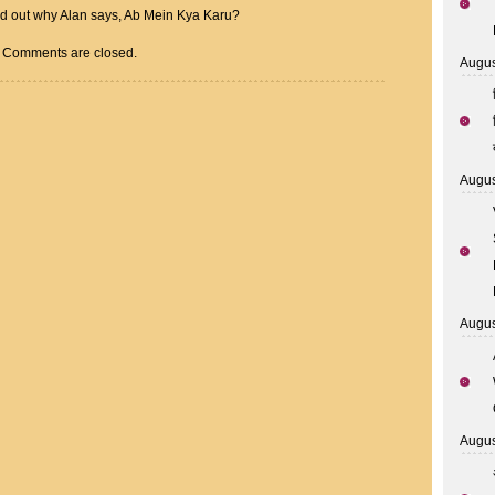
ind out why Alan says, Ab Mein Kya Karu?
Comments are closed.
Augus
Augus
Augus
Augus