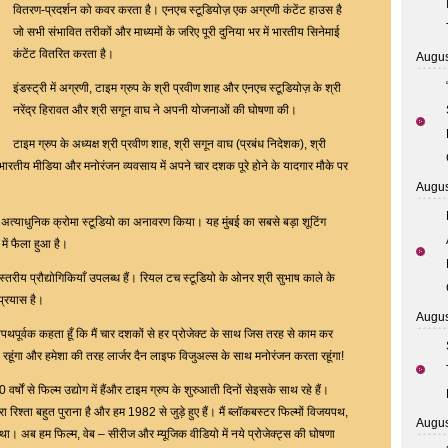
ने
वितरण-प्रदर्शन को कवर करता है। एनएच स्टूडियोज़ एक अग्रणी कंटेंट हाउस है
आगामी
जो सभी संभावित तरीकों और माध्यमों के जरिए पूरी दुनिया भर में भारतीय सिनेमाई
फिल्म्स
कंटेंट वितरित करता है।
Augus
वेब
इंडस्ट्री में अग्रणी, टाइम ग्रुप के श्री प्रवीण शाह और एनएच स्टूडियोज़ के श्री
सीरीज
नरेंद्र हिरावत और श्री सगून वाघ ने अपनी योजनाओं की घोषणा की।
और
एल्बम
टाइम ग्रुप के अध्यक्ष श्री प्रवीण शाह, श्री सगून वाघ (प्रबंध निदेशक), श्री
की
रतीय मीडिया और मनोरंजन व्यवसाय में अपने चार दशक पूरे होने के यादगार मौके पर
घोषणा
Augus
कर
न्नत अत्याधुनिक क्रोमा स्टूडियो का अनावरण किया। यह मुंबई का सबसे बड़ा शूटिंग
दी।
ें फैला हुआ है।
श्व स्तरीय प्रौद्योगिकियाँ उपलब्ध हैं। रियल टच स्टूडियो के ओनर श्री सुभाष काले के
 प्रयास है।
Augus
ं शपथपूर्वक कहता हूँ कि मैं चार दशकों से हर प्रोजेक्ट के साथ जिस तरह से काम कर
 रहूंगा और हमेशा की तरह लार्जर दैन लाइफ विजुअल्स के साथ मनोरंजन करता रहूंगा!
र्षों से फिल्म उद्योग में हैंऔर टाइम ग्रुप के शुरुआती दिनों सेइसके साथ रहे हैं।
ा रिश्ता बहुत पुराना है और हम 1982 से जुड़े हुए हैं। मैं ब्लॉकबस्टर फिल्मों विजयपथ,
Augus
ा। अब हम फिल्म, वेब – सीरीज और म्यूजिक वीडियो में नये प्रोजेक्ट्स की घोषणा