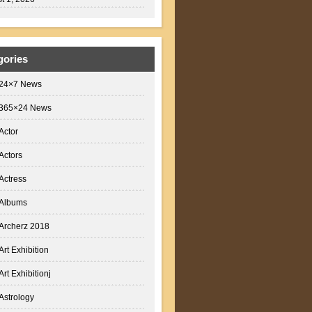
gories
24×7 News
365×24 News
Actor
Actors
Actress
Albums
Archerz 2018
Art Exhibition
Art Exhibitionj
Astrology