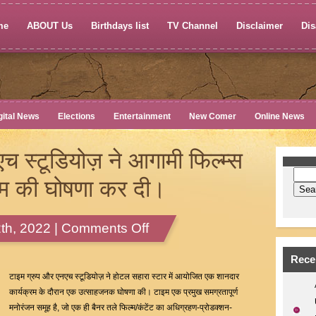
me
ABOUT Us
Birthdays list
TV Channel
Disclaimer
Dis
gital News
Elections
Entertainment
New Comer
Online News
च स्टूडियोज़ ने आगामी फिल्म्स
बम की घोषणा कर दी।
on
th, 2022 |
Comments Off
टाइम
ग्रुप
Rece
और
टाइम ग्रुप और एनएच स्टूडियोज़ ने होटल सहारा स्टार में आयोजित एक शानदार
एनएच
कार्यक्रम के दौरान एक उत्साहजनक घोषणा की। टाइम एक प्रमुख समग्रतापूर्ण
स्टूडियोज़
मनोरंजन समूह है, जो एक ही बैनर तले फिल्म/कंटेंट का अधिग्रहण-प्रोडक्शन-