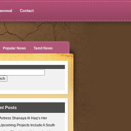
avowal
Contact
Popular News
Tamil News
nt Posts
Actress Shanaya Al Haq’s Her
Upcoming Projects Include A South