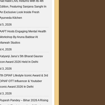
Nat Habit LIVE Returns With Its 4th
Edition, Featuring Sanjana Sanghi In
An Exclusive Look Inside Fresh
Ayurveda Kitchen
t 5, 2026
AAFT Hosts Engaging Mental Health
Workshop By Aruna Babbar At
Marwah Studios
t 4, 2026
Kalyanji Jana’s 5th Bharat Gaurav
Icon Award 2026 Held In Delhi
t 3, 2026
7th DPIAF Lifestyle Iconic Award & 3rd
DPIAF OTT Influencer & Youtuber
Iconic Award 2026 In Delhi
t 3, 2026
Rupesh Pandey – Bihar 2026 A Rising