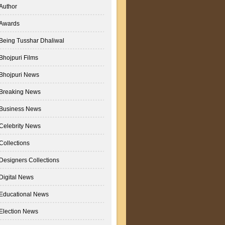
Author
Awards
Being Tusshar Dhaliwal
Bhojpuri Films
Bhojpuri News
Breaking News
Business News
Celebrity News
Collections
Designers Collections
Digital News
Educational News
Election News