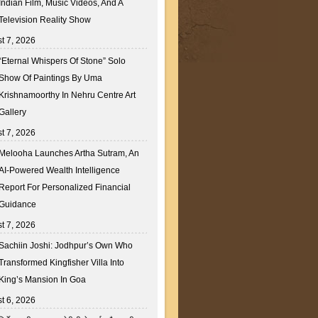
Indian Film, Music Videos, And A
Television Reality Show
t 7, 2026
“Eternal Whispers Of Stone” Solo
Show Of Paintings By Uma
Krishnamoorthy In Nehru Centre Art
Gallery
t 7, 2026
Melooha Launches Artha Sutram, An
AI-Powered Wealth Intelligence
Report For Personalized Financial
Guidance
t 7, 2026
Sachiin Joshi: Jodhpur’s Own Who
Transformed Kingfisher Villa Into
King’s Mansion In Goa
t 6, 2026