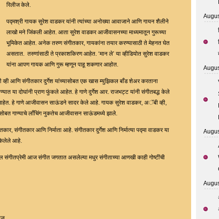
यांचे
रिलीज केले.
सिंगल्स
Augus
पद्मश्री गायक सुरेश वाडकर यांनी त्यांच्या अनोख्या आवाजाने आणि गायन शैलीने
‘मान
लाखो मने जिंकली आहेत. आता सुरेश वाडकर आजीवासनच्या माध्यमातून गुरूच्या
ले’
भूमिकेत आहेत. अनेक तरुण संगीतकार, गायकांना तयार करण्यासाठी ते मेहनत घेत
रिलीज
असतात. तरुणांसाठी ते प्रकाशकिरण आहेत. ‘मान ले’ या व्हीडियोत सुरेश वाडकर
यांना आपण गायक आणि गुरू म्हणून पाहू शकणार आहोत.
Augus
बी व्ही आणि संगीतकार दुर्गेश यांच्यासोबत एक खास म्युझिकल बाँड शेअर करताना
्यात या दोघांनी प्राण फुंकले आहेत. हे गाणे दुर्गेश आर. राजभट्ट यांनी संगीतबद्ध केले
र आहेत. हे गाणे आजीवासन साऊंडने सादर केले आहे. गायक सुरेश वाडकर, अॅबी व्ही,
ंच्यासोबत गाण्याचे लाँचिंग नुकतेच आजीवासन साऊंडमध्ये झाले.
तकार, संगीतकार आणि निर्माता आहे. संगीतकार दुर्गेश आणि निर्मात्या पद्मा वाडकर या
Augus
ेलेले आहे.
ील संगीतप्रेमी आज संगीत जगतात असलेल्या मधुर संगीताच्या आणखी काही गोष्टींची
Augus
लीज