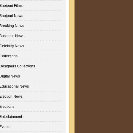
Bhojpuri Films
Bhojpuri News
Breaking News
Business News
Celebrity News
Collections
Designers Collections
Digital News
Educational News
Election News
Elections
Entertainment
Events