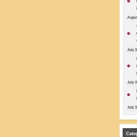
Augus
July 
July 
July 
Cate