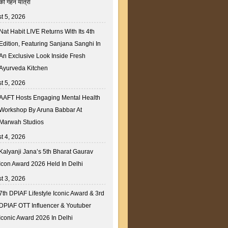
की गहन यात्रा
t 5, 2026
Nat Habit LIVE Returns With Its 4th
Edition, Featuring Sanjana Sanghi In
An Exclusive Look Inside Fresh
Ayurveda Kitchen
t 5, 2026
AAFT Hosts Engaging Mental Health
Workshop By Aruna Babbar At
Marwah Studios
t 4, 2026
Kalyanji Jana’s 5th Bharat Gaurav
Icon Award 2026 Held In Delhi
t 3, 2026
7th DPIAF Lifestyle Iconic Award & 3rd
DPIAF OTT Influencer & Youtuber
Iconic Award 2026 In Delhi