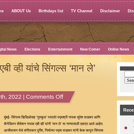
me
ABOUT Us
Birthdays list
TV Channel
Disclaimer
Dis
gital News
Elections
Entertainment
New Comer
Online News
 व्ही यांचे सिंगल्स ‘मान ले’
on
th, 2022 |
Comments Off
सुरेश
वाडकर
Rece
आणि
मुंबई- सिंगल्स व्हिडिओसह ‘गुरुकुल’ परतले! पद्मश्री गायक सुरेश वाडकर आणि
एबी
कॅनेडियन सेंसेशन गायक एबी व्ही यांनी ‘मान ले’ या गाण्यासाठी एकत्र आले आहेत.
व्ही
आजीवासन येथे संगीतकार दुर्गेश, निर्मात्या पद्मा वाडकर यांनी केक कापून सिंगल्स