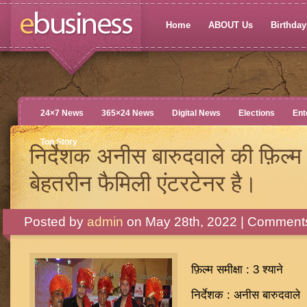
Home
ABOUT Us
Birthdays
24×7 News
365×24 News
Digital News
Elections
Ent
Top Story
निर्देशक अनीस बारुदवाले की फ़िल्म 
बेहतरीन फैमिली एंटरटेनर है।
Posted by
admin
on May 28th, 2022 |
Comments
फ़िल्म समीक्षा : 3 श्याने
निर्देशक : अनीस बारुदवाले