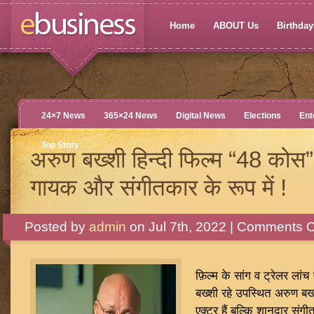
Home
ABOUT Us
Birthdays
24×7 News
365×24 News
Digital News
Elections
Ent
Top Story
अरुण बख्शी हिन्दी फिल्म “48 कोस” 
गायक और संगीतकार के रूप में !
Posted by
admin
on Jul 7th, 2022 |
Comments O
फ़िल्म के सांग व ट्रेलर लां
बख्शी रहे उपस्थित अरुण ब
एक्टर हैं बल्कि शानदार संग