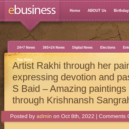
Home
ABOUT Us
Birthdays
24×7 News
365×24 News
Digital News
Elections
Ent
Top Story
Artist Rakhi through her pai
expressing devotion and pa
S Baid – Amazing paintings
through Krishnansh Sangra
Posted by
admin
on Oct 8th, 2022 |
Comments O